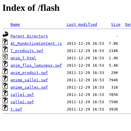
Index of /flash
Name
Last modified
Size
De
Parent Directory
AC_RunActiveContent.js
T_produits.swf
anim_T.html
anim_flux_lumineux.swf
anim_produit.swf
anime_salle1.swf
anime_salles.swf
salle1.swf
salle2.swf
t.swf