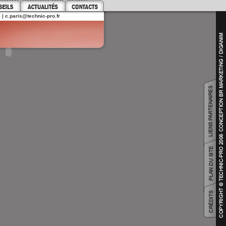
5 |
c.paris@technic-pro.fr